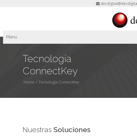
decdigital@decdigita
Menu
Tecnología
ConnectKey
Home
/
Tecnología ConnectKey
Nuestras
Soluciones