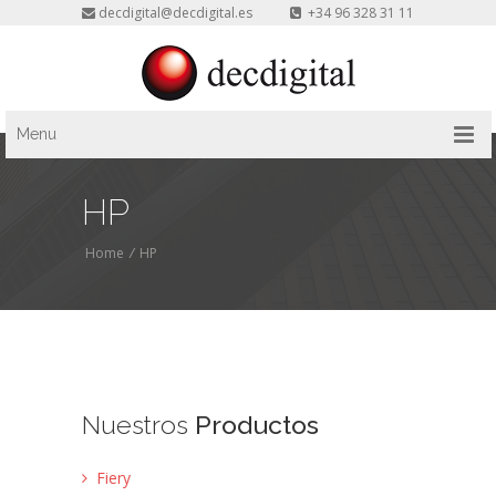
decdigital@decdigital.es
+34 96 328 31 11
Menu
HP
Home
/
HP
Nuestros
Productos
Fiery