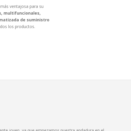
 más ventajosa para su
, multifuncionales,
omatizada de suministro
odos los productos.
nte joven, ya que empezamos nuestra andadura en el