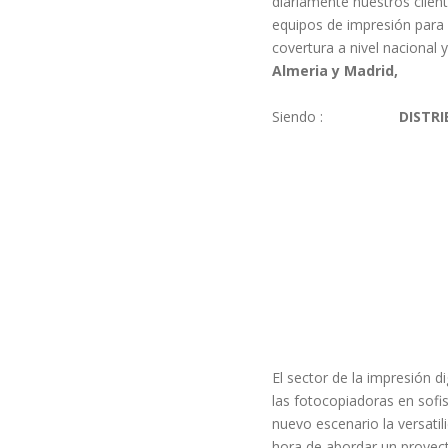
diariamente nuestros clien
equipos de impresión para 
covertura a nivel nacional 
Almeria y Madrid,
Siendo :
DIST
El sector de la impresión 
las fotocopiadoras en sofis
nuevo escenario la versatil
hora de abordar un proyec