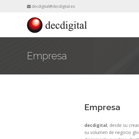
decdigital@decdigital.es
Empresa
Empresa
decdigital
, desde su crea
su volumen de negocio glob