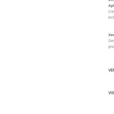
Ap
Cre
inc
Xe
Des
pro
VI