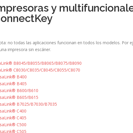
mpresoras y multifuncionale
onnectKey
ta: no todas las aplicaciones funcionan en todos los modelos. Por e
una impresora sin escáner.
taLink® B8045/B8055/B8065/B8075/B8090
taLink® C8030/C8035/C8045/C8055/C8070
rsaLink® B400
rsaLink® B405
rsaLink® B600/B610
rsaLink® B605/B615
rsaLink® B7025/B7030/B7035
rsaLink® C400
rsaLink® C405
rsaLink® C500
rsaLink® C505