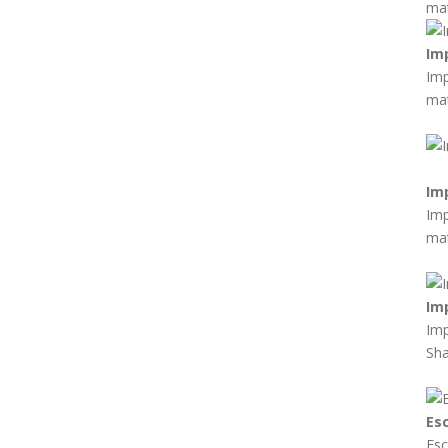
mat
Im
Imp
mat
Im
Imp
mat
Im
Imp
Sha
Es
Esc