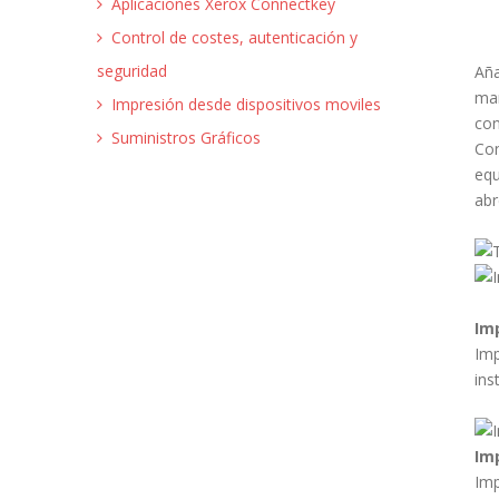
Aplicaciones Xerox Connectkey
Control de costes, autenticación y
seguridad
Aña
man
Impresión desde dispositivos moviles
co
Suministros Gráficos
Con
equ
abr
Im
Imp
ins
Im
Imp