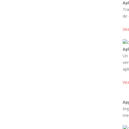
Ap
Tra
de 
Vea
Ap
Un 
ver
apl
Vea
Ap
Imp
men