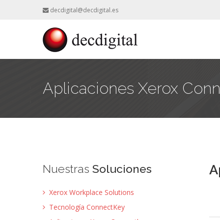
decdigital@decdigital.es
Aplicaciones Xerox Con
Nuestras
Soluciones
A
Xerox Workplace Solutions
Tecnología ConnectKey