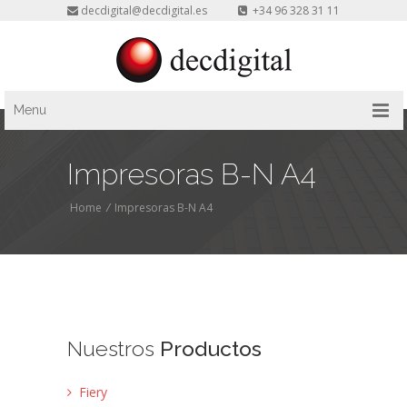
decdigital@decdigital.es
+34 96 328 31 11
Menu
Impresoras B-N A4
Home
/
Impresoras B-N A4
Nuestros
Productos
Fiery